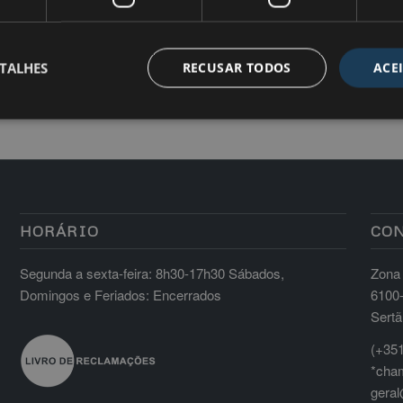
TALHES
RECUSAR TODOS
ACE
HORÁRIO
CO
Segunda a sexta-feira: 8h30-17h30 Sábados,
Zona 
Domingos e Feriados: Encerrados
6100
Sertã
(+351
*cham
geral