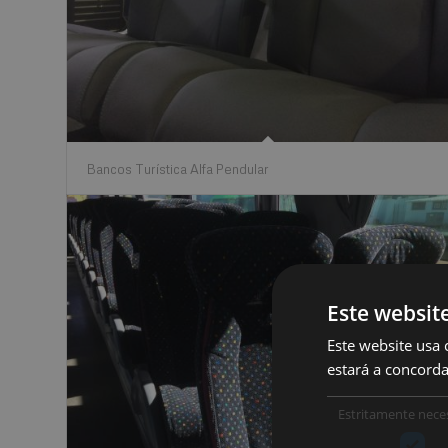
Bancos Turística Alfa Pendular
Este websit
Este website usa 
estará a concord
Estritamente nece