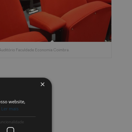
Auditório Faculdade Economia Coimbra
×
osso website,
.
Ler mais
uncionalidade