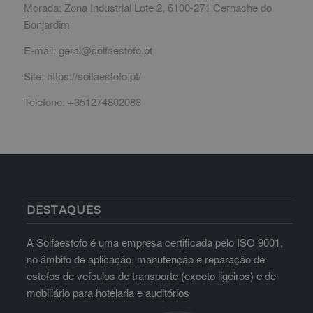
Morada: Zona Industrial Lote 2, 6100-271 Cernache do
Bonjardim
E-mail: geral@solfaestofo.pt
Site: https://solfaestofo.pt/
Telefone: +351274802088
DESTAQUES
A Solfaestofo é uma empresa certificada pelo ISO 9001,
no âmbito de aplicação, manutenção e reparação de
estofos de veículos de transporte (exceto ligeiros) e de
mobiliário para hotelaria e auditórios