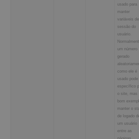
usado para
manter
variáveis de
sessão do
usuário.
Normalment
um número
gerado
aleatoriame
como ele é
usado pode 
específico 
o site, mas
bom exempl
manter o st
de logado d
um usuário
entre as
páginas.