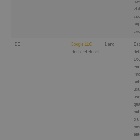
nav
vis
sit
sup
coo
IDE
Google LLC
1 ano
Est
.doubleclick.net
def
Dou
co
inf
sob
usu
usa
qua
pub
o u
pos
ant