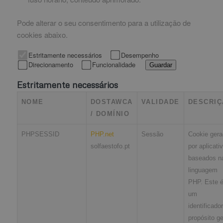
Pode alterar o seu consentimento para a utilização de
cookies abaixo.
Estritamente necessários
Desempenho
Direcionamento
Funcionalidade
Guardar
Estritamente necessários
NOME
DOSTAWCA
VALIDADE
DESCRIÇ
/ DOMÍNIO
PHPSESSID
PHP.net
Sessão
Cookie gera
solfaestofo.pt
por aplicati
baseados n
linguagem
PHP. Este 
um
identificado
propósito ge