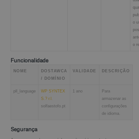
qua
pub
o u
pos
ant
o r
Funcionalidade
NOME
DOSTAWCA
VALIDADE
DESCRIÇÃO
/ DOMÍNIO
pll_language
WP SYNTEX
1 ano
Para
S.? r.l.
armazenar as
solfaestofo.pt
configurações
de idioma.
Segurança