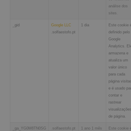
análise dos
sites.
_gid
Google LLC
1 dia
Este cookie 
.solfaestofo.pt
definido pelo
Google
Analytics. El
armazena e
atualiza um
valor único
para cada
página visita
e é usado pa
contar e
rastrear
visualizaçõe
de página.
_ga_YG0M8TN0SG
.solfaestofo.pt
1 ano 1 mês
Este cookie 