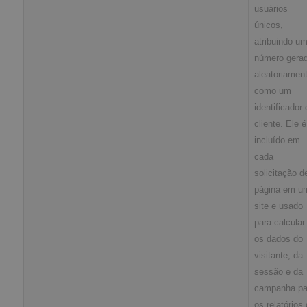
usuários
únicos,
atribuindo u
número gera
aleatoriamen
como um
identificador 
cliente. Ele é
incluído em
cada
solicitação d
página em u
site e usado
para calcular
os dados do
visitante, da
sessão e da
campanha pa
os relatórios