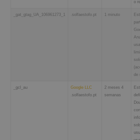
o r
_gat_gtag_UA_106961273_1
.solfaestofo.pt
1 minuto
Est
par
Go
Ana
usa
lim
sol
(ac
de 
_gcl_au
Google LLC
2 meses 4
Est
.solfaestofo.pt
semanas
def
Dou
co
inf
sob
usu
usa