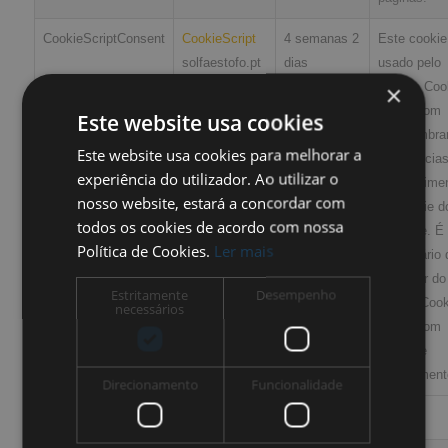
CookieScriptConsent
CookieScript
4 semanas 2
Este cookie
solfaestofo.pt
dias
usado pelo
serviço Coo
×
Script.com
Este website usa cookies
para lembra
Este website usa cookies para melhorar a
preferência
experiência do utilizador. Ao utilizar o
consentime
nosso website, estará a concordar com
do cookie d
todos os cookies de acordo com nossa
visitante. É
Política de Cookies.
Ler mais
necessário 
o banner do
Estritamente
Desempenho
cookie Cook
necessários
Script.com
funcione
corretament
Direcionamento
Funcionalidade
Desempenho