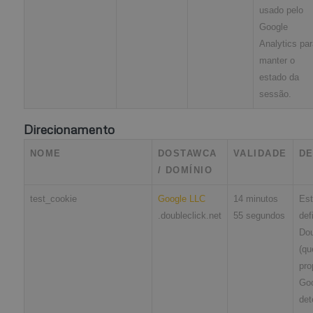
usado pelo
Google
Analytics par
manter o
estado da
sessão.
Direcionamento
NOME
DOSTAWCA
VALIDADE
DE
/ DOMÍNIO
test_cookie
Google LLC
14 minutos
Est
.doubleclick.net
55 segundos
def
Dou
(qu
pro
Goo
det