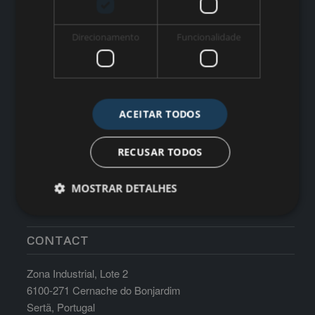
WORK TIME
Direcionamento
Funcionalidade
Monday till Friday: 8:30am-17:30pm Saturdays, Sundays
and Holidays: Closed
ACEITAR TODOS
RECUSAR TODOS
MOSTRAR DETALHES
CONTACT
Zona Industrial, Lote 2
6100-271 Cernache do Bonjardim
Sertã, Portugal