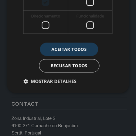
WORK TIME
Direcionamento
Funcionalidade
Monday till Friday: 8:30am-17:30pm Saturdays, Sundays
and Holidays: Closed
ACEITAR TODOS
RECUSAR TODOS
MOSTRAR DETALHES
CONTACT
Zona Industrial, Lote 2
6100-271 Cernache do Bonjardim
Sertã, Portugal