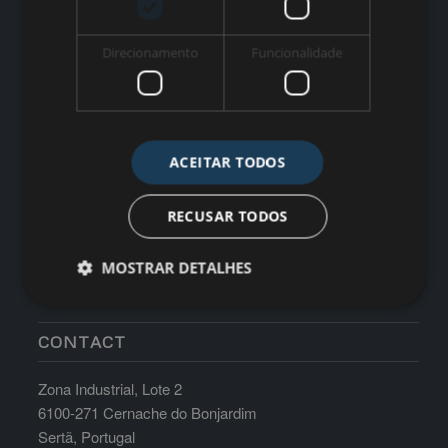
WORK TIME
Direcionamento
Funcionalidade
Monday till Friday: 8:30am-17:30pm Saturdays, Sundays
and Holidays: Closed
ACEITAR TODOS
RECUSAR TODOS
MOSTRAR DETALHES
CONTACT
Zona Industrial, Lote 2
6100-271 Cernache do Bonjardim
Sertã, Portugal