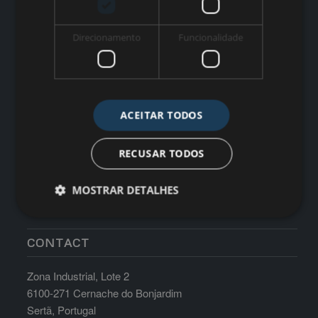
WORK TIME
Direcionamento
Funcionalidade
Monday till Friday: 8:30am-17:30pm Saturdays, Sundays
and Holidays: Closed
ACEITAR TODOS
RECUSAR TODOS
MOSTRAR DETALHES
CONTACT
Zona Industrial, Lote 2
6100-271 Cernache do Bonjardim
Sertã, Portugal