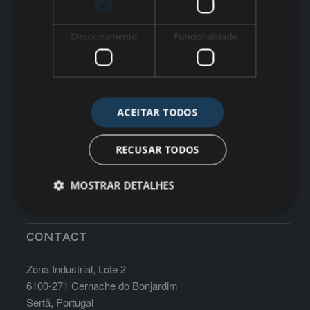
WORK TIME
Direcionamento
Funcionalidade
Monday till Friday: 8:30am-17:30pm Saturdays, Sundays
and Holidays: Closed
ACEITAR TODOS
RECUSAR TODOS
MOSTRAR DETALHES
CONTACT
Zona Industrial, Lote 2
6100-271 Cernache do Bonjardim
Sertã, Portugal